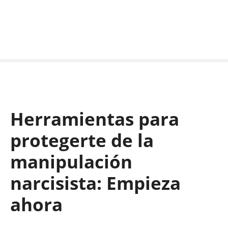
S
k
i
p
t
o
c
o
n
Herramientas para
t
e
protegerte de la
n
t
manipulación
narcisista: Empieza
ahora